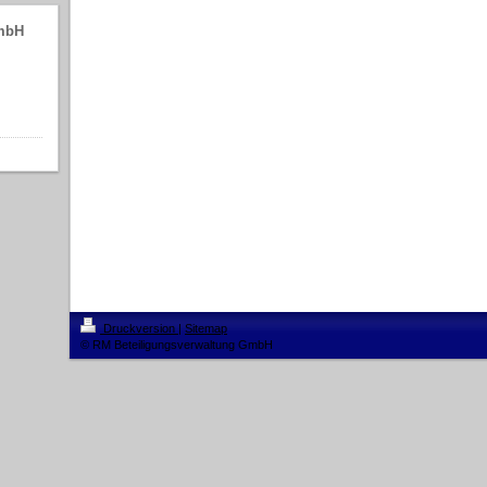
GmbH
Druckversion
|
Sitemap
© RM Beteiligungsverwaltung GmbH